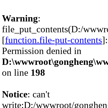
Warning
:
file_put_contents(D:/www
[
function.file-put-contents
]
Permission denied in
D:\wwwroot\gongheng\www
on line
198
Notice
: can't
write:D:/wwwroot/gonghen